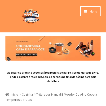
Pular
Pular
Menu
para
para
navegação
o
conteúdo
Loja
Expandi
Categoria de Produtos
menu
descen
Blog
Contato
Ao clicar no produto você será redirecionado para o site do Mercado Livre,
onde a compra é realizada. Leia os termos no final da página para mais
detalhes
Sobre nós
Início
Cozinha
Triturador Manual E Moedor De Alho Cebola
Temperos E Frutas