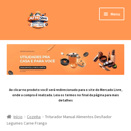
Pular
Pular
Menu
para
para
navegação
o
conteúdo
Loja
Expandi
Categoria de Produtos
menu
descen
Blog
Contato
Ao clicar no produto você será redirecionado para o site do Mercado Livre,
onde a compra é realizada. Leia os termos no final da página para mais
detalhes
Sobre nós
Início
Cozinha
Triturador Manual Alimentos Desfiador
Legumes Carne Frango