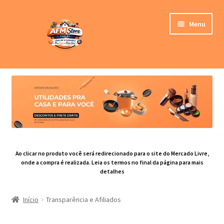
Pular
Pular
Menu
para
para
navegação
o
conteúdo
Loja
Expandi
Categoria de Produtos
menu
descen
Blog
Contato
Ao clicar no produto você será redirecionado para o site do Mercado Livre,
onde a compra é realizada. Leia os termos no final da página para mais
detalhes
Sobre nós
Início
Transparência e Afiliados