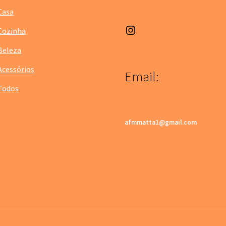
Casa
Instagram
Cozinha
Beleza
Acessórios
Email:
Todos
afmmatta1@gmail.com