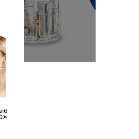
Anti
220v