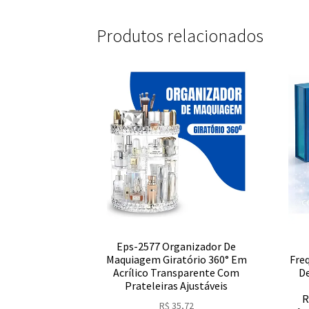
Produtos relacionados
Eps-2577 Organizador De
Maquiagem Giratório 360° Em
Freq
Acrílico Transparente Com
D
Prateleiras Ajustáveis
R
R$
35,72